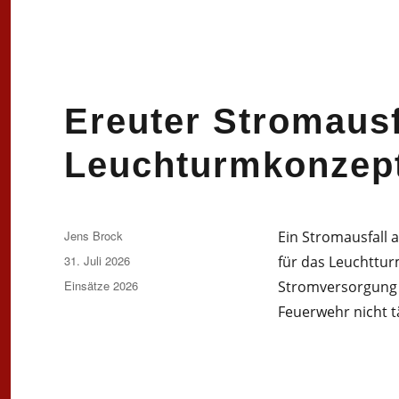
Ereuter Stromausf
Leuchturmkonzep
Autor
Jens Brock
Ein Stromausfall 
Veröffentlicht
31. Juli 2026
für das Leuchttur
am
Kategorien
Einsätze 2026
Stromversorgung 
Feuerwehr nicht t