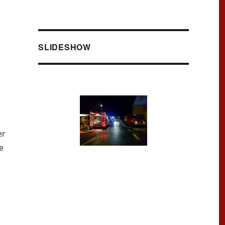
SLIDESHOW
er
e