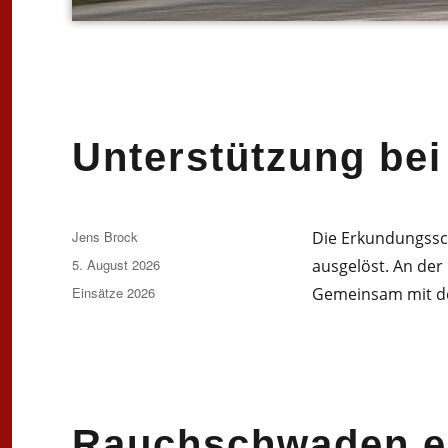
Unterstützung bei
Autor
Jens Brock
Die Erkundungssc
Veröffentlicht
5. August 2026
ausgelöst. An der
am
Kategorien
Einsätze 2026
Gemeinsam mit de
Rauchschwaden en