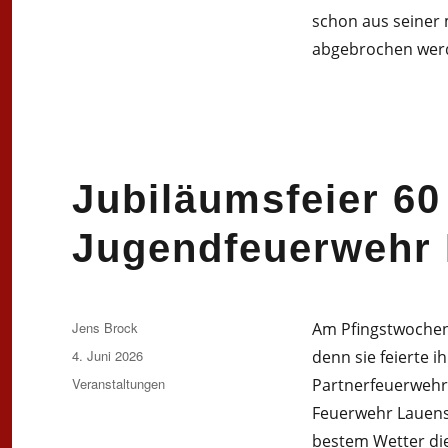
schon aus seiner 
abgebrochen wer
Jubiläumsfeier 60
Jugendfeuerwehr 
Autor
Jens Brock
Am Pfingstwochen
Veröffentlicht
4. Juni 2026
denn sie feierte 
am
Kategorien
Veranstaltungen
Partnerfeuerwehr
Feuerwehr Lauenst
bestem Wetter die