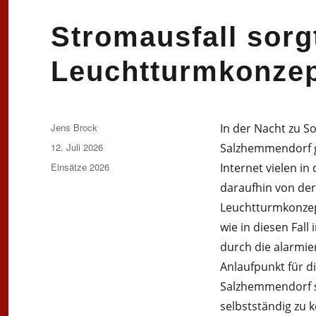
Stromausfall sorgt
Leuchtturmkonze
Autor
Jens Brock
In der Nacht zu S
Veröffentlicht
12. Juli 2026
Salzhemmendorf g
am
Kategorien
Einsätze 2026
Internet vielen i
daraufhin von der 
Leuchtturmkonzept
wie in diesen Fal
durch die alarmie
Anlaufpunkt für d
Salzhemmendorf st
selbstständig zu 