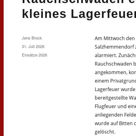
kleines Lagerfeue
Autor
Jens Brock
Am Mittwoch den 
Veröffentlicht
31. Juli 2026
Salzhemmendorf z
am
Kategorien
Einsätze 2026
alarmiert. Zunäch
Rauchschwaden ber
angekommen, konn
einem Privatgrun
Lagerfeuer wurde
bereitgestellte W
Flugfeuer und ein
anliegenden Felde
wurde auf Bitten 
gelöscht.