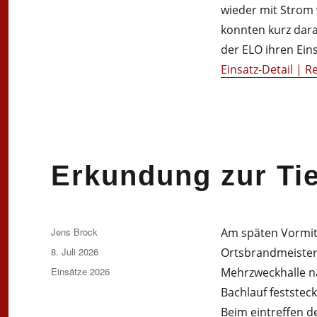
wieder mit Strom 
konnten kurz dar
der ELO ihren Ei
Einsatz-Detail | 
Erkundung zur Tie
Autor
Jens Brock
Am späten Vormit
Veröffentlicht
8. Juli 2026
Ortsbrandmeister 
am
Kategorien
Einsätze 2026
Mehrzweckhalle na
Bachlauf feststec
Beim eintreffen 