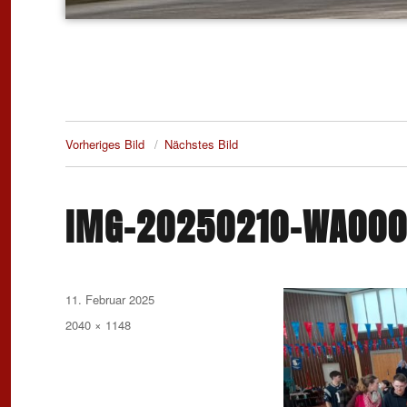
Vorheriges Bild
Nächstes Bild
IMG-20250210-WA00
Veröffentlicht
11. Februar 2025
am
Originalgröße
2040 × 1148