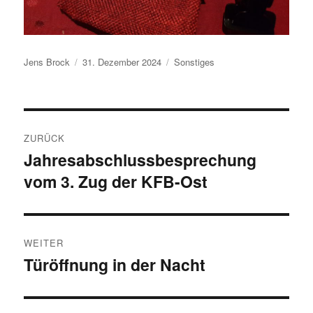
Autor
Veröffentlicht
Kategorien
Jens Brock
31. Dezember 2024
Sonstiges
am
Beitragsnavigation
ZURÜCK
Jahresabschlussbesprechung
Vorheriger
vom 3. Zug der KFB-Ost
Beitrag:
WEITER
Türöffnung in der Nacht
Nächster
Beitrag: