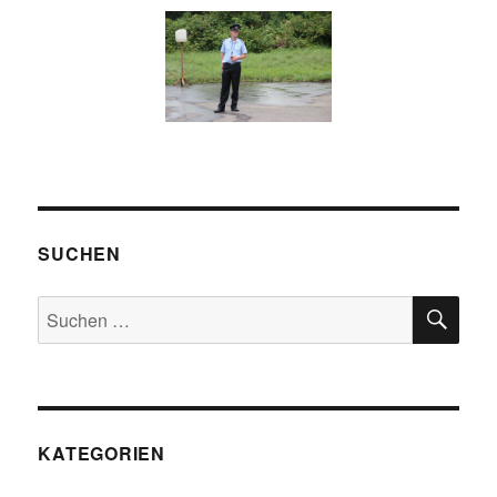
SUCHEN
SU
Suchen
nach:
KATEGORIEN