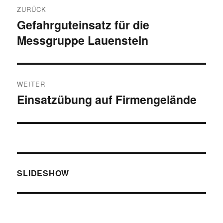
ZURÜCK
Gefahrguteinsatz für die
Vorheriger
Messgruppe Lauenstein
Beitrag:
WEITER
Einsatzübung auf Firmengelände
Nächster
Beitrag:
SLIDESHOW