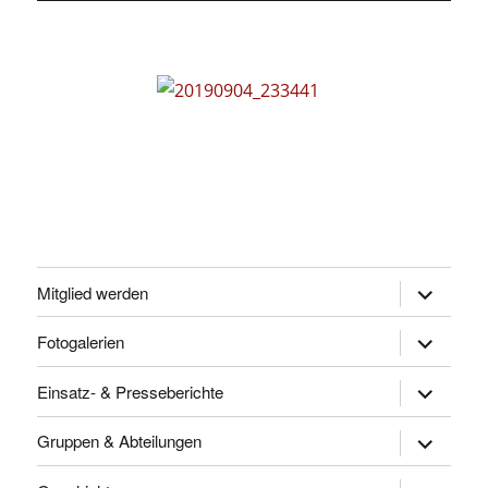
Untermen
Mitglied werden
öffnen
Untermen
Fotogalerien
öffnen
Untermen
Einsatz- & Presseberichte
öffnen
Untermen
Gruppen & Abteilungen
öffnen
Untermen