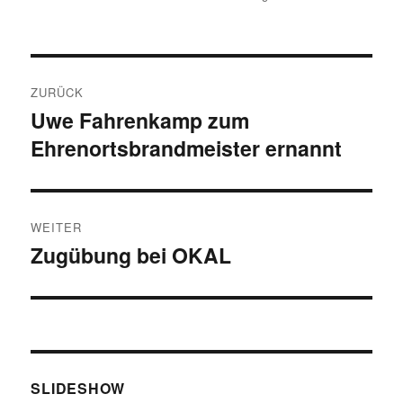
am
Beitragsnavigation
ZURÜCK
Uwe Fahrenkamp zum
Vorheriger
Ehrenortsbrandmeister ernannt
Beitrag:
WEITER
Zugübung bei OKAL
Nächster
Beitrag:
SLIDESHOW