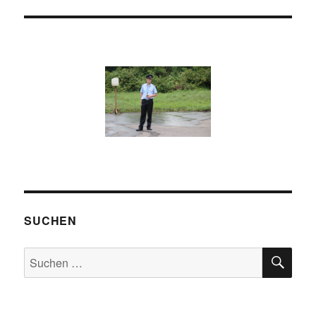
SUCHEN
SU
Suchen
nach: